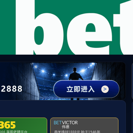
申博(中国区)官方网站-Official
关于sunbet申搏官方网站
产品中心
服务支持
合式低露点干燥机
过滤器及其它辅机
模块式吸
组合式低露点干燥机