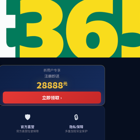
 Website
首页
招贤纳才
联系我们
EN
行业应用
新闻资讯
附式干燥机