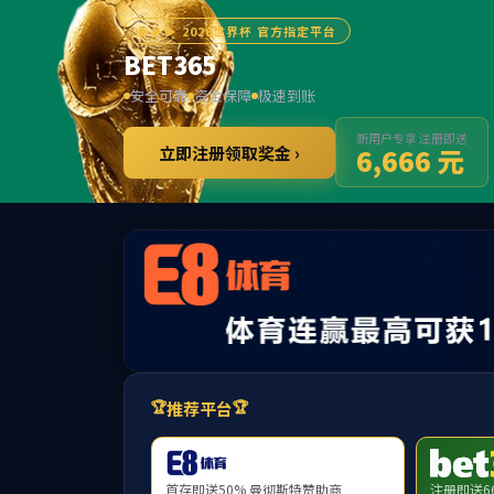
SUNBET·
冷冻式干燥机
吸附式干燥机
组