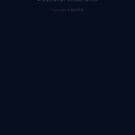
方网站
服务支持
联系我们
售后服务
杭州市余杭区
常见问题
0571-86392
Sunbet集团中国官网入口
shanliair@hz