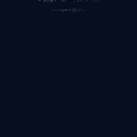
产品说明书下载
配件辅件
和气液分离器功能三合一板式/板翅式换热器,换热效果好,结构紧凑美
器；气液分离器采用了自主设计的“直接碰撞式分离+低速离心分离
分离出来，防止水分的二次蒸发，保证成品气的低露点品质；
、台湾复盛（FUSHENG）、日本松下（PANASONIC）、德国
Y）等公司全封闭或半封闭制冷压缩机,运转稳定、噪声低、COP高、