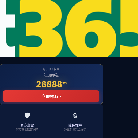
 Website
首页
招贤纳才
联系我们
EN
行业应用
新闻资讯
冷冻式干燥机
>
水冷型冷冻式压缩空气干燥机（板翅式）
压缩空气干燥机（板翅式）