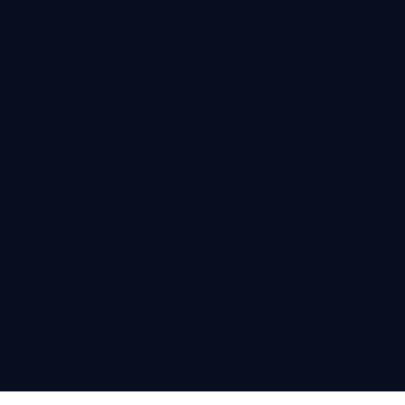
仁和街道粮站路8号
999
sljh.com