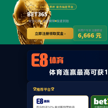
SUNBET·